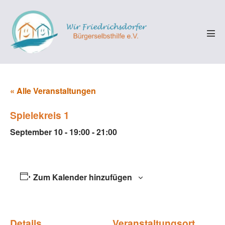
Zum
Inhalt
springen
Men
Scha
« Alle Veranstaltungen
Spielekreis 1
September 10 - 19:00
-
21:00
Zum Kalender hinzufügen
Details
Veranstaltungsort