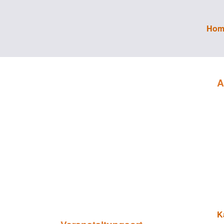
Hom
A
K